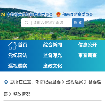
搜 索
首页
综合新闻
信息公开
党纪国法
监督曝光
审查调查
巡视巡察
廉政文化
您所在位置：
郁南纪委监委
》
巡视巡察
》
县委巡
察
》
整改情况